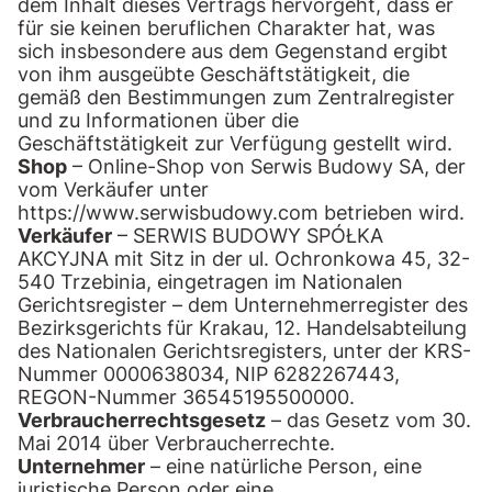
dem Inhalt dieses Vertrags hervorgeht, dass er
für sie keinen beruflichen Charakter hat, was
sich insbesondere aus dem Gegenstand ergibt
von ihm ausgeübte Geschäftstätigkeit, die
gemäß den Bestimmungen zum Zentralregister
und zu Informationen über die
Geschäftstätigkeit zur Verfügung gestellt wird.
Shop
– Online-Shop von Serwis Budowy SA, der
vom Verkäufer unter
https://www.serwisbudowy.com betrieben wird.
Verkäufer
– SERWIS BUDOWY SPÓŁKA
AKCYJNA mit Sitz in der ul. Ochronkowa 45, 32-
540 Trzebinia, eingetragen im Nationalen
Gerichtsregister – dem Unternehmerregister des
Bezirksgerichts für Krakau, 12. Handelsabteilung
des Nationalen Gerichtsregisters, unter der KRS-
Nummer 0000638034, NIP 6282267443,
REGON-Nummer 36545195500000.
Verbraucherrechtsgesetz
– das Gesetz vom 30.
Mai 2014 über Verbraucherrechte.
Unternehmer
– eine natürliche Person, eine
juristische Person oder eine