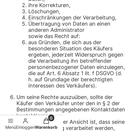
ihre Korrekturen,
Löschungen,
Einschränkungen der Verarbeitung,
Übertragung von Daten an einen
anderen Administrator
sowie das Recht auf:
aus Gründen, die sich aus der
besonderen Situation des Käufers
ergeben, jederzeit Widerspruch gegen
die Verarbeitung ihn betreffender
personenbezogener Daten einzulegen,
die auf Art. 6 Absatz 1 lit. f DSGVO (d.
h. auf Grundlage der berechtigten
Interessen des Verkäufers).
Um seine Rechte auszuüben, sollte der
Käufer den Verkäufer unter den in § 2 der
Bestimmungen angegebenen Kontaktdaten
kontaktieren.
Produkte im Warenkorb: 0. Details anz
Wenn der Käufer der Ansicht ist, dass seine
Menü
Einloggen
Warenkorb
Daten rechtswidrig verarbeitet werden,