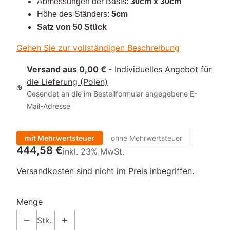
Abmessungen der Basis:
30cm x 30cm
Höhe des Ständers:
5cm
Satz von 50 Stück
Gehen Sie zur vollständigen Beschreibung
Versand
aus 0,00 €
- Individuelles Angebot für
die Lieferung (Polen)
Gesendet an die im Bestellformular angegebene E-
Mail-Adresse
mit Mehrwertsteuer
ohne Mehrwertsteuer
Preis
444,58 €
inkl. 23% MwSt.
inkl.
23%
MwSt.
Versandkosten sind nicht im Preis inbegriffen.
Menge
Stk.