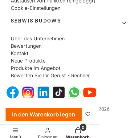
Austausch von Punkten (eingeloggt)
Cookie-Einstellungen
SERWIS BUDOWY
Über das Unternehmen
Bewertungen
Kontakt
Neue Produkte
Produkte im Angebot
Bewerten Sie Ihr Gerüst - Rechner
Copyright © Serwis Budowy S.A, 2026.
In den Warenkorb legen
Produkte im Warenkorb: 0. 
Sklep internetowy
Shoper Premium
Menü
Einloggen
Warenkorb