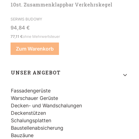
10st. Zusammenklappbar Verkehrskegel
HERSTELLER
SERWIS BUDOWY
Preis
94,84 €
Preis
77,11 €
ohne Mehrwertsteuer
Zum Warenkorb
Fußzeilenmenü
UNSER ANGEBOT
Fassadengerüste
Warschauer Gerüste
Decken- und Wandschalungen
Deckenstützen
Schalungsplatten
Baustellenabsicherung
Bauzäune