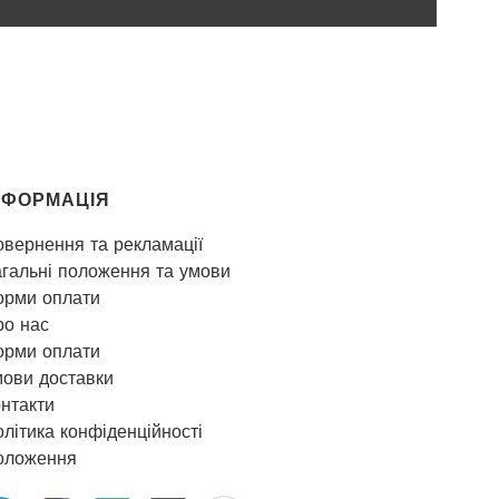
НФОРМАЦІЯ
вернення та рекламації
гальні положення та умови
орми оплати
ро нас
орми оплати
ови доставки
нтакти
літика конфіденційності
оложення