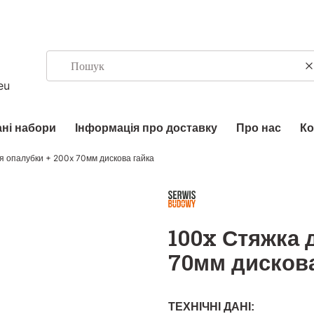
eu
ні набори
Інформація про доставку
Про нас
Ко
я опалубки + 200x 70мм дискова гайка
100x Стяжка 
70мм дискова
ТЕХНІЧНІ ДАНІ: