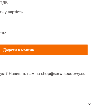
 ПДВ
ПДВ
ь у вартість.
сть:
Додати в кошик
одукт? Напишіть нам на shop@serwisbudowy.eu