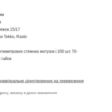
мм
м
тяжок 15/17
и Tekko, Rasto
нтиметрових стяжних мотузок і 200 шт. 70-
х гайок
Індивідуальне ціноутворення на перевезення
дресу, вказану в даних замовлення