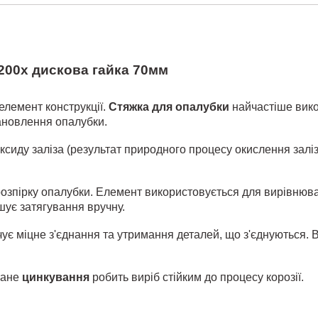
200x дискова гайка 70мм
елемент конструкції.
Стяжка для опалубки
найчастіше вико
тановлення опалубки.
ксиду заліза (результат природного процесу окислення заліз
озпірку опалубки. Елемент використовується для вирівнюв
шує затягування вручну.
ує міцне з'єднання та утримання деталей, що з'єднуються. 
тане
цинкування
робить виріб стійким до процесу корозії.