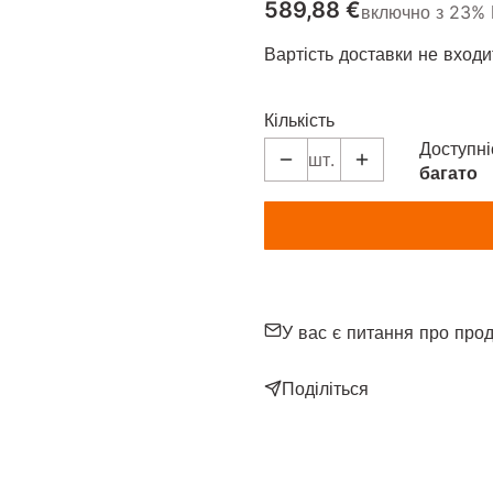
Ціна
589,88 €
включно з 23%
включно з
23%
Вартість доставки не входит
Кількість
Доступні
шт.
багато
У вас є питання про пр
Поділіться