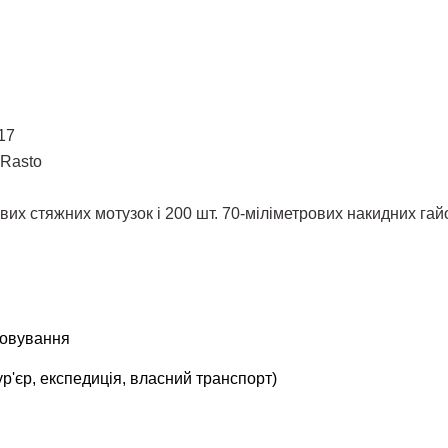
17
 Rasto
вих стяжних мотузок і 200 шт. 70-міліметрових накидних га
говування
р'єр, експедиція, власний транспорт)