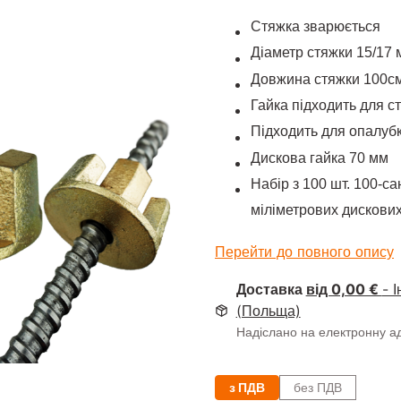
Стяжка зварюється
Діаметр стяжки 15/17 
Довжина стяжки 100с
Гайка підходить для с
Підходить для опалубк
Дискова гайка 70 мм
Набір з 100 шт. 100-са
міліметрових дискови
Перейти до повного опису
Доставка
від 0,00 €
- 
(Польща)
Надіслано на електронну а
з ПДВ
без ПДВ