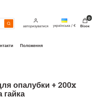
Продукти в кош
українська / €
ясно
Пошук
авторизуватися
Візок
нтакти
Положення
для опалубки + 200x
 гайка