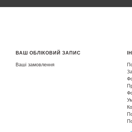
титулу
ВАШ ОБЛІКОВИЙ ЗАПИС
І
Ваші замовлення
По
За
Ф
П
Ф
Ум
Ко
По
П