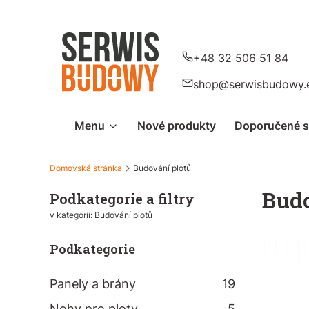
+48 32 506 51 84
shop@serwisbudowy.
Menu
Nové produkty
Doporučené 
Domovská stránka
Budování plotů
Budo
Podkategorie a filtry
v kategorii: Budování plotů
Podkategorie
Panely a brány
19
Nohy pro ploty
5