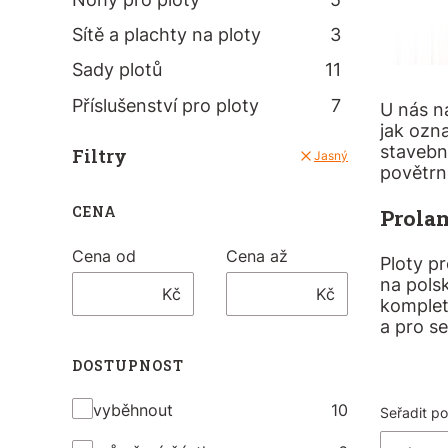
Sítě a plachty na ploty
3
Sady plotů
11
Příslušenství pro ploty
7
U nás n
jak ozn
stavebn
Filtry
Jasný
povětrn
CENA
Prola
Cena od
Cena až
Ploty p
na pols
Kč
Kč
komplet
a pro s
DOSTUPNOST
Dostupnost
Sezn
vyběhnout
10
Seřadit po