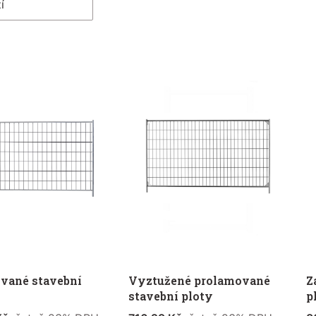
í
vané stavební
Vyztužené prolamované
Z
stavební ploty
p