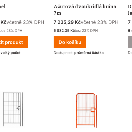
nel
Ažurová dvoukřídlá brána
D
7m
l
DPH
včetně %s DPH
Cena s DPH
včetně %s DPH
C
 Kč
včetně
23%
DPH
7 235,29 Kč
včetně
23%
DPH
7
Čistá cena
Či
bez 23% DPH
5 882,35 Kč
bez 23% DPH
6 
it produkt
Do košíku
:
velký počet
Dostupnost:
průměrná částka
Do