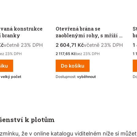
vaná konstrukce
Otevřená brána se
S
í branky
zaoblenými rohy, s mříží a
b
kolečkem
DPH
včetně %s DPH
Cena s DPH
včetně %s DPH
C
Kč
včetně
23%
DPH
2 604,71 Kč
včetně
23%
DPH
1
Čistá cena
Či
bez 23% DPH
2 117,65 Kč
bez 23% DPH
1 
šíku
Do košíku
:
velký počet
Dostupnost:
vyběhnout
Do
šenství k plotům
a zmínku, že v online katalogu viditelném níže si můž