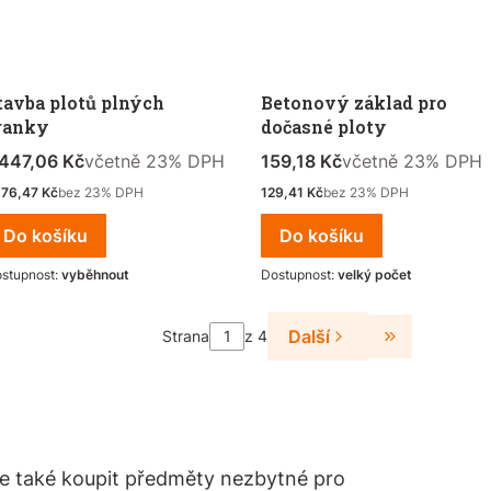
tavba plotů plných
Betonový základ pro
ranky
dočasné ploty
ena s DPH
včetně %s DPH
Cena s DPH
včetně %s DPH
 447,06 Kč
včetně
23%
DPH
159,18 Kč
včetně
23%
DPH
stá cena
Čistá cena
176,47 Kč
bez 23% DPH
129,41 Kč
bez 23% DPH
Do košíku
Do košíku
stupnost:
vyběhnout
Dostupnost:
velký počet
Další
Strana
z 4
Přejít na po
ete také koupit předměty nezbytné pro