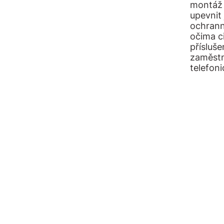
montáž 
upevnit 
ochrann
očima c
přísluš
zaměstn
telefoni