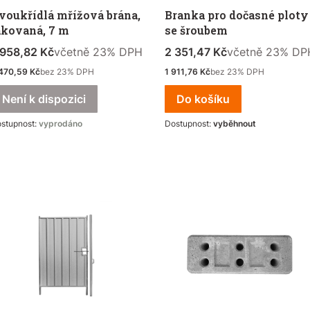
voukřídlá mřížová brána,
Branka pro dočasné ploty
akovaná, 7 m
se šroubem
ena s DPH
včetně %s DPH
Cena s DPH
včetně %s DPH
 958,82 Kč
včetně
23%
DPH
2 351,47 Kč
včetně
23%
DP
stá cena
Čistá cena
470,59 Kč
bez 23% DPH
1 911,76 Kč
bez 23% DPH
Není k dispozici
Do košíku
stupnost:
vyprodáno
Dostupnost:
vyběhnout