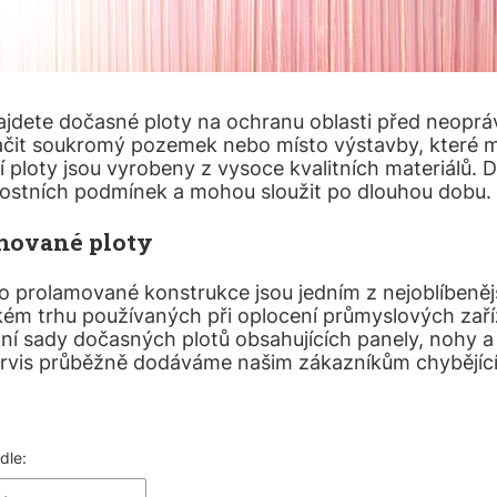
ajdete dočasné ploty na ochranu oblasti před neop
ačit soukromý pozemek nebo místo výstavby, které 
í ploty jsou vyrobeny z vysoce kvalitních materiálů.
ostních podmínek a mohou sloužit po dlouhou dobu. 
mované ploty
ro prolamované konstrukce jsou jedním z nejoblíbeně
kém trhu používaných při oplocení průmyslových zaří
ní sady dočasných plotů obsahujících panely, nohy a k
ervis průběžně dodáváme našim zákazníkům chybějící 
am produktů
dle: