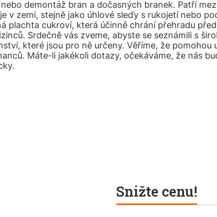
nebo demontáž bran a dočasných branek. Patří mezi
je v zemi, stejně jako úhlové sleďy s rukojetí nebo 
á plachta cukroví, která účinně chrání přehradu pře
izinců. Srdečně vás zveme, abyste se seznámili s ši
enství, které jsou pro ně určeny. Věříme, že pomohou
anců. Máte-li jakékoli dotazy, očekáváme, že nás b
cky.
Snižte cenu!