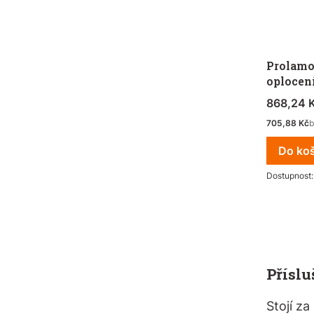
Prolamo
oplocen
Cena s 
868,24 
Čistá cena
705,88 Kč
Do ko
Dostupnost
Příslu
Stojí z