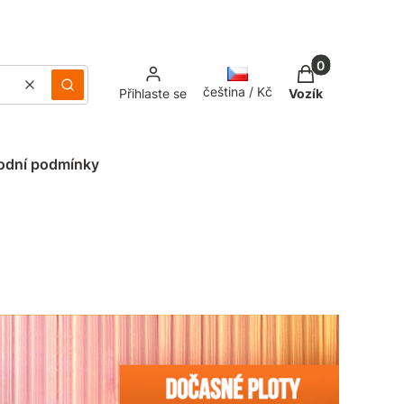
Produkty v koš
čeština / Kč
Jasný
Vyhledávání
Přihlaste se
Vozík
odní podmínky