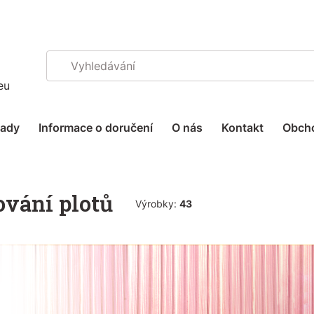
eu
sady
Informace o doručení
O nás
Kontakt
Obch
vání plotů
Výrobky:
43