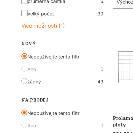
průměrná částka
6
Výchoz
velký počet
30
Více možností (1)
NOVÝ
Nepoužívejte tento filtr
Ano
0
žádný
43
NA PRODEJ
Nepoužívejte tento filtr
Prolamo
ploty
Ano
0