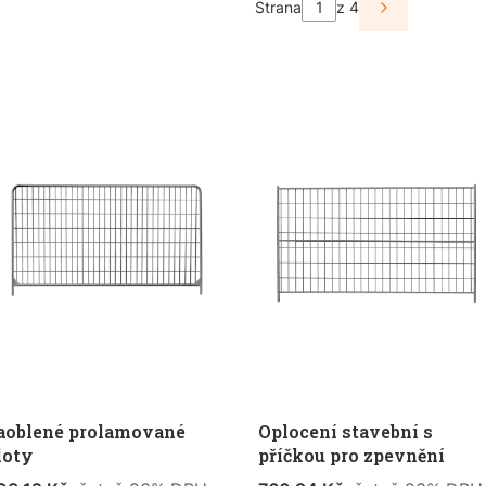
Strana
z 4
Další produk
aoblené prolamované
Oplocení stavební s
loty
příčkou pro zpevnění