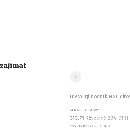
 zajímat
Dřevěný nosník H20 ok
VÝROBCE
SERWIS BUDOWY
Cena s DPH
včetně %s DPH
313,71 Kč
včetně
23%
DPH
Čistá cena
255,05 Kč
bez 23% DPH