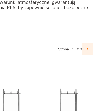
 warunki atmosferyczne, gwarantują
ia R65, by zapewnić solidne i bezpieczne
Strona
z 3
Następne pr