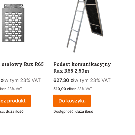
t stalowy Rux R65
Podest komunikacyjny
Rux R65 2,50m
rutto
w tym %s VAT
Cena brutto
w tym %s VAT
zł
w tym
23%
VAT
627,30 zł
w tym
23%
VAT
to
Cena netto
bez 23% VAT
510,00 zł
bez 23% VAT
cz produkt
Do koszyka
ść:
duża ilość
Dostępność:
duża ilość