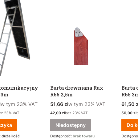
komunikacyjny
Burta drewniana Rux
Burta
 3m
R65 2,5m
R65 3
tto
w tym %s VAT
Cena brutto
w tym %s VAT
Cena b
ł
w tym
23%
VAT
51,66 zł
w tym
23%
VAT
61,50 z
Cena netto
Cena net
ez 23% VAT
42,00 zł
bez 23% VAT
50,00 zł
szyka
Niedostępny
Do k
:
duża ilość
Dostępność:
brak towaru
Dostępno