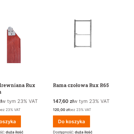
 drewniana Rux
Rama czołowa Rux R65
m
rutto
w tym %s VAT
Cena brutto
w tym %s VAT
ł
w tym
23%
VAT
147,60 zł
w tym
23%
VAT
to
Cena netto
bez 23% VAT
120,00 zł
bez 23% VAT
oszyka
Do koszyka
ść:
duża ilość
Dostępność:
duża ilość