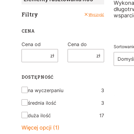
Wykonan
długotr
Filtry
Wyczyść
wsparci
CENA
Cena od
Cena do
List
Sortowani
zł
zł
Domyś
DOSTĘPNOŚĆ
Dostępność
na wyczerpaniu
3
średnia ilość
3
duża ilość
17
Więcej opcji (1)