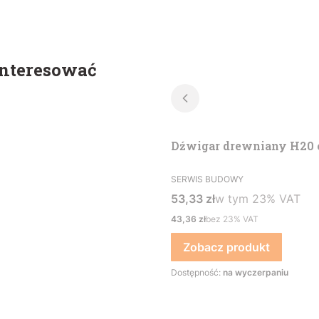
interesować
Dźwigar drewniany H20
PRODUCENT
SERWIS BUDOWY
Cena brutto
w tym %s VAT
53,33 zł
w tym
23%
VAT
Cena netto
43,36 zł
bez 23% VAT
Zobacz produkt
Dostępność:
na wyczerpaniu