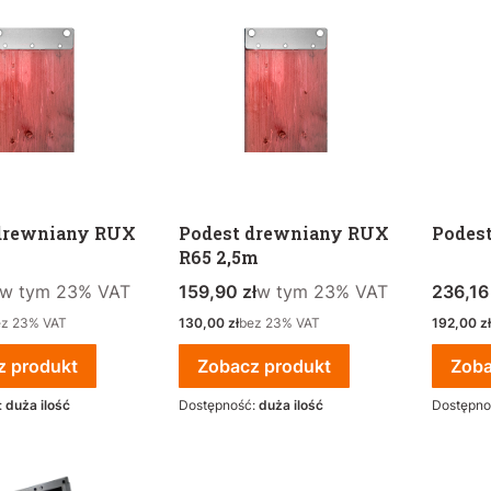
drewniany RUX
Podest drewniany RUX
Podes
R65 2,5m
tto
w tym %s VAT
Cena brutto
w tym %s VAT
Cena b
w tym
23%
VAT
159,90 zł
w tym
23%
VAT
236,16 
Cena netto
Cena net
ez 23% VAT
130,00 zł
bez 23% VAT
192,00 zł
z produkt
Zobacz produkt
Zoba
:
duża ilość
Dostępność:
duża ilość
Dostępno