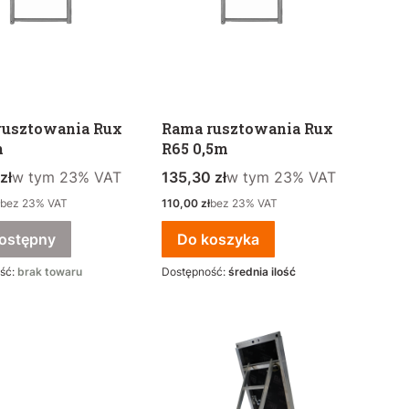
rusztowania Rux
Rama rusztowania Rux
m
R65 0,5m
rutto
w tym %s VAT
Cena brutto
w tym %s VAT
zł
w tym
23%
VAT
135,30 zł
w tym
23%
VAT
to
Cena netto
bez 23% VAT
110,00 zł
bez 23% VAT
ostępny
Do koszyka
ść:
brak towaru
Dostępność:
średnia ilość