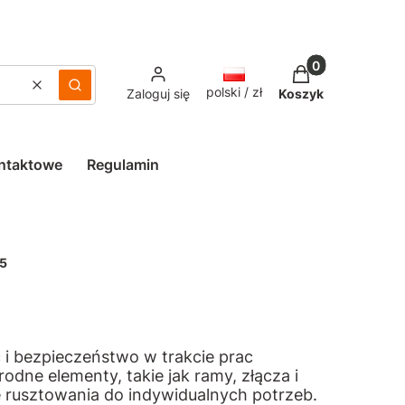
Produkty w kosz
polski / zł
Wyczyść
Szukaj
Zaloguj się
Koszyk
ntaktowe
Regulamin
5
ć i bezpieczeństwo w trakcie prac
dne elementy, takie jak ramy, złącza i
 rusztowania do indywidualnych potrzeb.