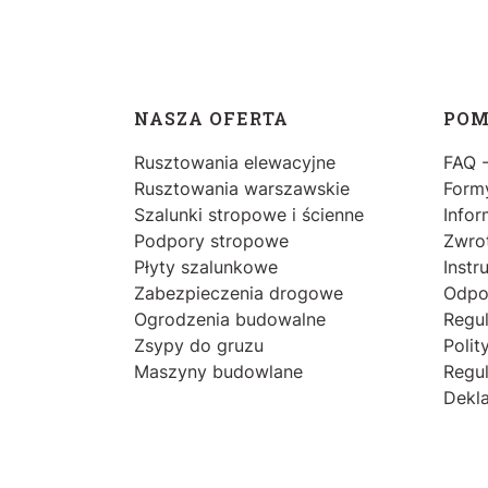
Linki w stopce
NASZA OFERTA
POM
Rusztowania elewacyjne
FAQ 
Rusztowania warszawskie
Formy
Szalunki stropowe i ścienne
Infor
Podpory stropowe
Zwrot
Płyty szalunkowe
Instr
Zabezpieczenia drogowe
Odpo
Ogrodzenia budowalne
Regu
Zsypy do gruzu
Polit
Maszyny budowlane
Regul
Dekla