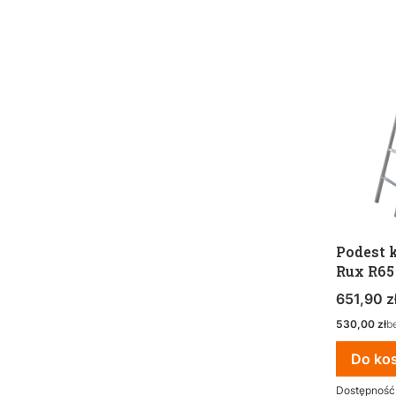
Podest 
Rux R65
Cena bru
651,90 z
Cena netto
530,00 zł
b
Do ko
Dostępność