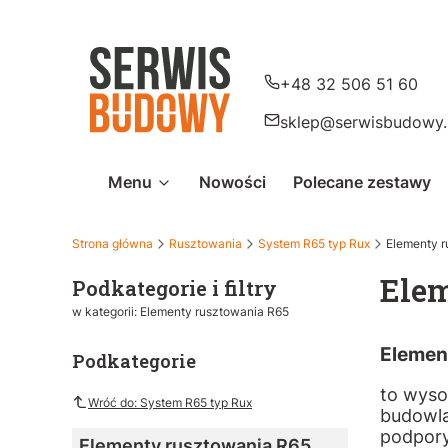
+48 32 506 51 60
sklep@serwisbudowy.
Menu
Nowości
Polecane zestawy
Strona główna
Rusztowania
System R65 typ Rux
Elementy 
Elem
Podkategorie i filtry
w kategorii: Elementy rusztowania R65
Elemen
Podkategorie
to wyso
Wróć do: System R65 typ Rux
budowla
podpory
Elementy rusztowania R65