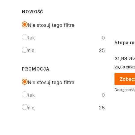
NOWOŚĆ
Nie stosuj tego filtra
tak
0
Stopa r
nie
25
Cena bru
w
31,98 zł
Cena netto
26,00 zł
be
PROMOCJA
Zobac
Nie stosuj tego filtra
Dostępność
tak
0
nie
25