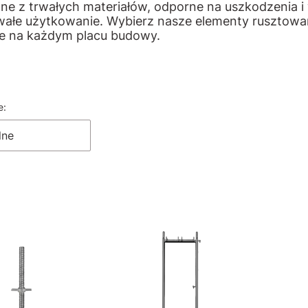
e z trwałych materiałów, odporne na uszkodzenia i
wałe użytkowanie. Wybierz nasze elementy rusztowan
e na każdym placu budowy.
a produktów
e:
lne