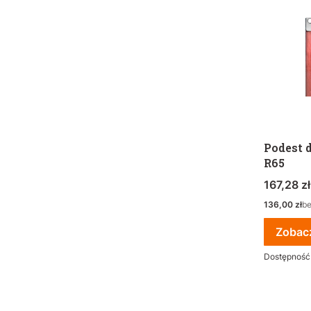
Podest 
R65
Cena bru
167,28 zł
Cena netto
136,00 zł
b
Zobac
Dostępność