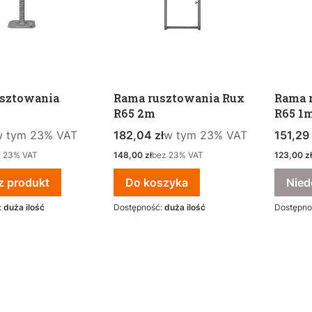
usztowania
Rama rusztowania Rux
Rama 
R65 2m
R65 1
tto
 tym %s VAT
Cena brutto
w tym %s VAT
Cena b
w tym
23%
VAT
182,04 zł
w tym
23%
VAT
151,29 
Cena netto
Cena net
z 23% VAT
148,00 zł
bez 23% VAT
123,00 zł
z produkt
Do koszyka
Nied
:
duża ilość
Dostępność:
duża ilość
Dostępno