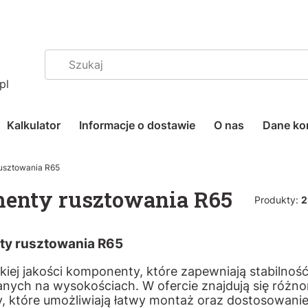
pl
Kalkulator
Informacje o dostawie
O nas
Dane ko
rusztowania R65
enty rusztowania R65
Produkty:
2
ty rusztowania R65
kiej jakości komponenty, które zapewniają stabilnoś
nych na wysokościach. W ofercie znajdują się różnoro
, które umożliwiają łatwy montaż oraz dostosowanie