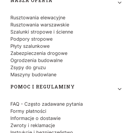
Linki w stopce
NASZA OFERTA
Rusztowania elewacyjne
Rusztowania warszawskie
Szalunki stropowe i ścienne
Podpory stropowe
Płyty szalunkowe
Zabezpieczenia drogowe
Ogrodzenia budowalne
Zsypy do gruzu
Maszyny budowlane
POMOC I REGULAMINY
FAQ - Często zadawane pytania
Formy płatności
Informacje o dostawie
Zwroty i reklamacje
Instrukcje i bezpieczeństwo