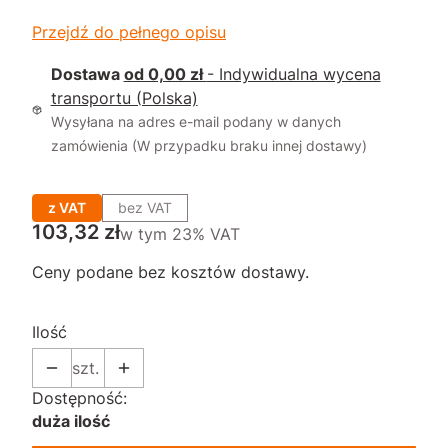
Przejdź do pełnego opisu
Dostawa
od 0,00 zł
- Indywidualna wycena
transportu (Polska)
Wysyłana na adres e-mail podany w danych
zamówienia (W przypadku braku innej dostawy)
z VAT
bez VAT
Cena
103,32 zł
w tym 23% VAT
w tym
23%
VAT
Ceny podane bez kosztów dostawy.
Ilość
szt.
Dostępność:
duża ilość