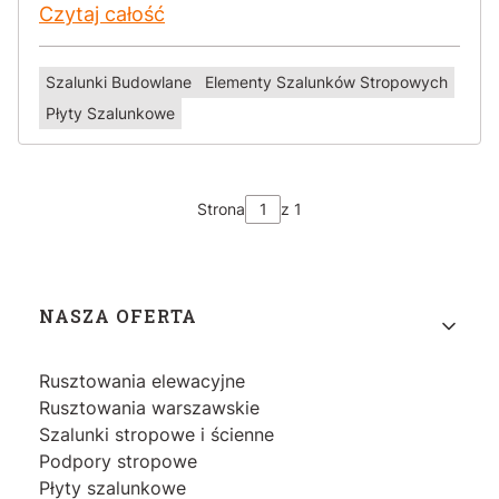
Czytaj całość
Szalunki Budowlane
Elementy Szalunków Stropowych
Płyty Szalunkowe
Strona
z 1
Linki w stopce
NASZA OFERTA
Rusztowania elewacyjne
Rusztowania warszawskie
Szalunki stropowe i ścienne
Podpory stropowe
Płyty szalunkowe