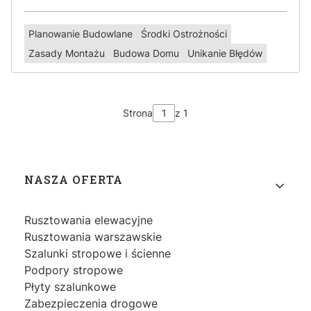
Planowanie Budowlane
Środki Ostrożności
Zasady Montażu
Budowa Domu
Unikanie Błędów
Strona
z 1
Linki w stopce
NASZA OFERTA
Rusztowania elewacyjne
Rusztowania warszawskie
Szalunki stropowe i ścienne
Podpory stropowe
Płyty szalunkowe
Zabezpieczenia drogowe